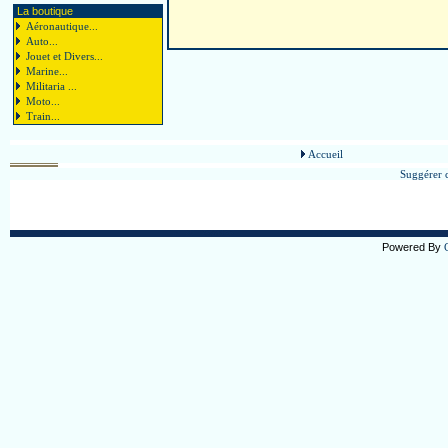
La boutique
Aéronautique...
Auto...
Jouet et Divers...
Marine...
Militaria ...
Moto...
Train...
Accueil
Suggérer c
Powered By