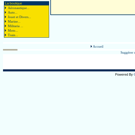
La boutique
Aéronautique...
Auto...
Jouet et Divers...
Marine...
Militaria ...
Moto...
Train...
Accueil
Suggérer c
Powered By