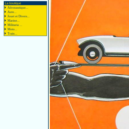
La boutique
Aéronautique...
Auto...
Jouet et Divers...
Marine...
Militaria ...
Moto...
Train...