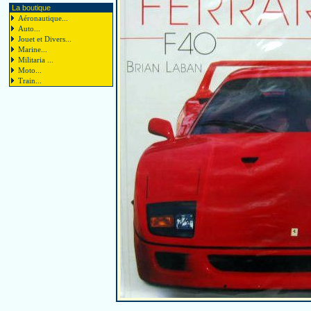
La boutique
Aéronautique...
Auto...
Jouet et Divers...
Marine...
Militaria ...
Moto...
Train...