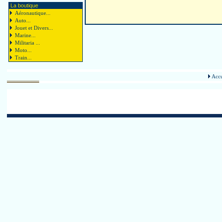
La boutique
Aéronautique...
Auto...
Jouet et Divers...
Marine...
Militaria ...
Moto...
Train...
Accu