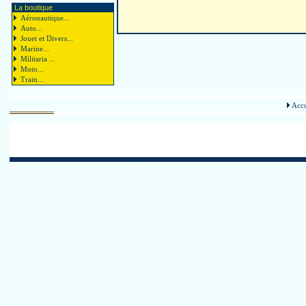
La boutique
Aéronautique...
Auto...
Jouet et Divers...
Marine...
Militaria ...
Moto...
Train...
Accu