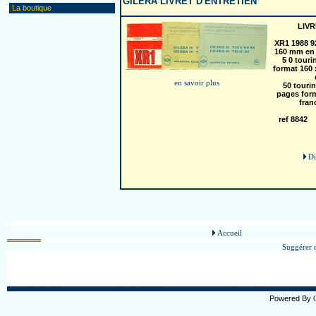
GILERA LIVRET D'ENTRETIEN
La boutique
LIVR
XR1 1988 9
160 mm en 
5
0 touri
format 160 
en savoir plus
50 tourin
pages for
fran
ref 8842
Di
Accueil
Suggérer c
Powered By