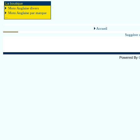
La boutique
Moto Anglaise divers
Moto Anglaise par marque
...
Accueil
Suggérer c
Powered By