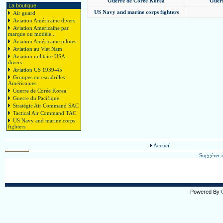
Guerre de Corée Korea
Guerr
La boutique
US Navy and marine corps fighters
Air guard
Aviation Américaine divers
Aviation Americaine par
marque ou modèle...
Aviation Américaine pilotes
Aviation au Viet Nam
Aviation militaire USA
divers
Aviation US 1939-45
Groupes ou escadrilles
Américaines
Guerre de Corée Korea
Guerre du Pacifique
Stratégic Air Command SAC
Tactical Air Command TAC
US Navy and marine corps
fighters
Accueil
Suggérer c
Powered By